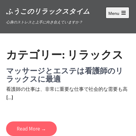
Skip
ふうこのリラックスタイム
to
Menu
content
Open
心身のストレスと上手に向き合えていますか？
main
menu
カテゴリー:
リラックス
マッサージとエステは看護師のリ
ラックスに最適
看護師の仕事は、非常に重要な仕事で社会的な需要も高
[…]
Read More →