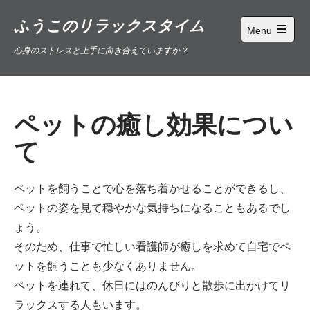
Skip
ふうこのリラックスタイム
to
Menu
content
Open
心身のストレスと上手に向き合えていますか？
main
menu
ペットの癒し効果につい
て
ペットを飼うことで心を落ち着かせることができるし、
ペットの姿を見て穏やかな気持ちになることもあるでし
ょう。
そのため、仕事で忙しい看護師が癒しを求めて自宅でペ
ットを飼うことも少なくありません。
ペットを連れて、休日にはのんびりと散歩に出かけてリ
ラックスする人もいます。